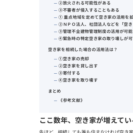
②放火される可能性がある
③不審者が侵入することもある
① 重点地域を定めて空き家の活用を
②ＮＰＯ法人、社団法人などを「空き
③管理不全建物管理制度の活用が可能
④緊急時の特定空き家の取り壊しが可
空き家を相続した場合の活用法は？
①空き家の売却
②空き家を貸し出す
③寄付する
④空き家を取り壊す
まとめ
《参考文献》
ここ数年、空き家が増えてい
先ほど、相続しても誰も住まなければ空き