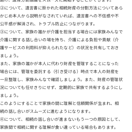
②について、遺言書に掛かれた相続財産の分割方法についてあら
かじめ本人から説明がなされていれば、遺言書への不信感や不
公平感が解消され、トラブル防止につながります。
③について、家族の誰かが介護を担当する場合には家族みんなで
介護に関する話し合いの場を持ち、介護による負担や貢献（介
護サービスの利用料が抑えられたなど）の状況を共有しておき
ましょう。
また、家族の誰かが本人に代わり財産を管理することになった
場合には、管理を委託する（引き受ける）時点で本人の財産を
一旦整理し、家族みんなで確認しましょう。また、財産の管理状
況についても任せきりにせず、定期的に家族で共有するようにし
ましょう。
このようにすることで家族の間に理解と信頼関係が生まれ、相
続の話し合いがスムーズに進むようになります。
④について、相続の話し合いが進まないもう一つの原因として、
家族間で相続に関する理解が食い違っている場合もあります。