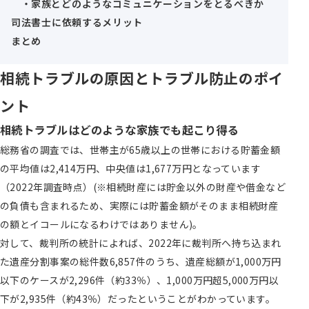
家族とどのようなコミュニケーションをとるべきか
司法書士に依頼するメリット
まとめ
相続トラブルの原因と
トラブル防止のポイ
ント
相続トラブルはどのような家族でも起こり得る
総務省の調査では、世帯主が65歳以上の世帯における貯蓄金額
の平均値は2,414万円、中央値は1,677万円となっています
（2022年調査時点）(※相続財産には貯金以外の財産や借金など
の負債も含まれるため、実際には貯蓄金額がそのまま相続財産
の額とイコールになるわけではありません)。
対して、裁判所の統計によれば、2022年に裁判所へ持ち込まれ
た遺産分割事案の総件数6,857件のうち、遺産総額が1,000万円
以下のケースが2,296件（約33％）、1,000万円超5,000万円以
下が2,935件（約43％）だったということがわかっています。