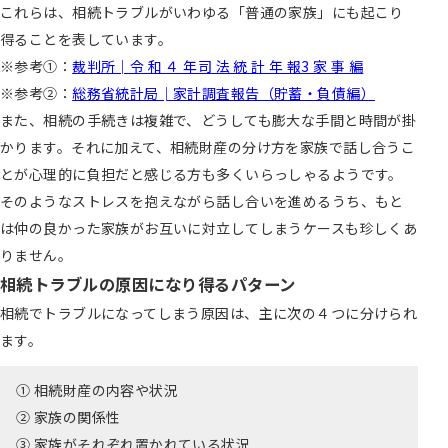
これらは、相続トラブルがいわゆる「普通の家族」にも起こり
得ることを表しています。
※参考①：
裁判所│令 和 ４ 年司 法 統 計 年 報3 家 事 編
※参考②：
総務省統計局│家計調査報告（貯蓄・負債編）
また、相続の手続きは複雑で、どうしても膨大な手間と時間が掛
かります。それに加えて、相続財産の分け方を家族で話し合うこ
とが心理的に負担だと感じる方も多くいらっしゃるようです。
そのようなストレスを抱えながら話し合いを進めるうち、もと
は仲の良かった家族がお互いに対立してしまうケースも珍しくあ
りません。
相続トラブルの原因になり得るパターン
相続でトラブルになってしまう原因は、主に次の４つに分けられ
ます。
① 相続財産の内容や状況
② 家族の関係性
③ 家族がそれぞれ置かれている状況