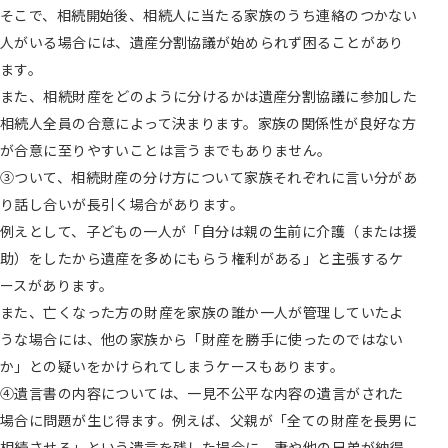
そこで、相続開始後、相続人に当たる家族のうち連絡のつかない
人がいる場合には、遺産分割協議が始められず困ることがあり
ます。
また、相続財産をどのように分けるかは遺産分割協議に参加した
相続人全員の合意によって決まります。家族の関係性が良好な方
が合意に至りやすいことは言うまでもありません。
③ついて、相続財産の分け方について家族それぞれに言い分があ
り話し合いが長引く場合があります。
例えとして、子どもの一人が「自分は親の生前に介護（または援
助）をしたから遺産を多めにもらう権利がある」と主張するケ
ースがあります。
また、亡くなった方の財産を家族の誰か一人が管理していたよ
うな場合には、他の家族から「財産を勝手に使ったのではない
か」との疑いをかけられてしまうケースもあります。
④遺言書の内容については、一見不公平な内容の遺言がされた
場合に問題が生じ得ます。例えば、父親が「全ての財産を長男に
相続させる」という遺言を残した場合に、妻や他の兄弟が納得